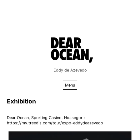
Aller
au
contenu
Eddy de Azevedo
Menu
Exhibition
Dear Ocean, Sporting Casino, Hossegor :
https://my.treedis.com/tour/expo-eddydeazevedo